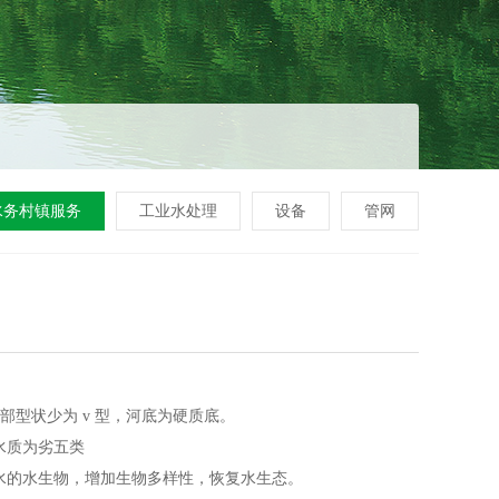
水务村镇服务
工业水处理
设备
管网
部型状少为 v 型，河底为硬质底。
水质为劣五类
水的水生物，增加生物多样性，恢复水生态。